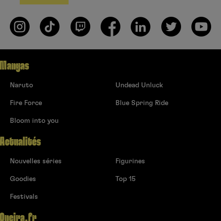
Mangas
Naruto
Undead Unluck
Fire Force
Blue Spring Ride
Bloom into you
Actualités
Nouvelles séries
Figurines
Goodies
Top 15
Festivals
Oneira.fr