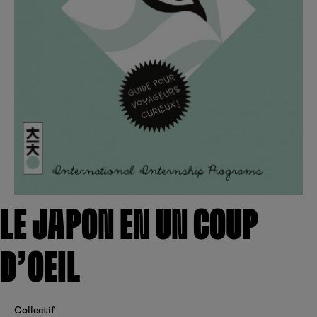
Créer un compte
Hunter x Hunter
Fire Force
Se connecter
S’inscrire
Black Butler
LE JAPON EN UN COUP
D’OEIL
Collectif