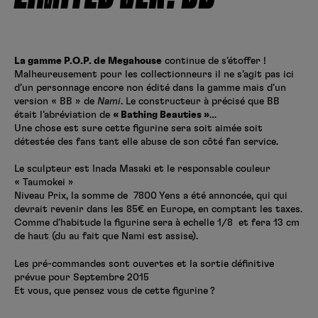
Créer un compte
Hunter x Hunter
Fire Force
La gamme P.O.P. de Megahouse
continue de s’étoffer !
Se connecter
S’inscrire
Malheureusement pour les collectionneurs il ne s’agit pas ici
Black Butler
d’un personnage encore non édité dans la gamme mais d’un
version « BB » de
Nami
. Le constructeur à précisé que BB
était l’abréviation de
« Bathing Beauties »
…
Une chose est sure cette figurine sera soit aimée soit
détestée des fans tant elle abuse de son côté fan service.
Le sculpteur est Inada Masaki et le responsable couleur
«
Taumokei »
Niveau Prix, la somme de 7800 Yens a été annoncée, qui qui
devrait revenir dans les 85€ en Europe, en comptant les taxes.
Comme d’habitude la figurine sera à echelle 1/8 et fera 13 cm
de haut (du au fait que Nami est assise).
Les pré-commandes sont ouvertes et la sortie définitive
prévue pour Septembre 2015
Et vous, que pensez vous de cette figurine ?